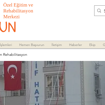
Özel Eğitim ve
Rehabilitasyon
Merkezi
UN
İşlemleri
Hemen Başvurun
İletişim
Haberler
Ekip
G
un Rehabilitasyon