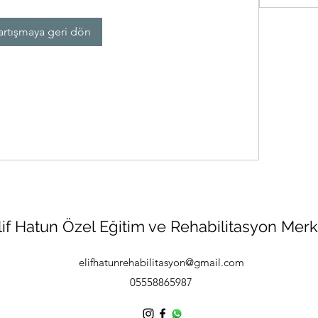
artışmaya geri dön
lif Hatun Özel Eğitim ve Rehabilitasyon Merk
elifhatunrehabilitasyon@gmail.com
05558865987