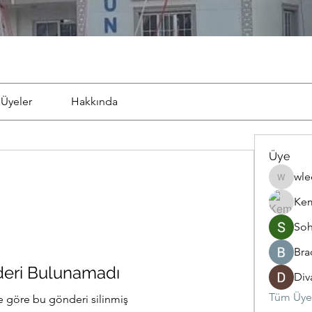
Üyeler
Hakkında
Üye
wle
wleq95u
Kem
So
Bra
eri Bulunamadı
Div
Tüm Üyel
 göre bu gönderi silinmiş