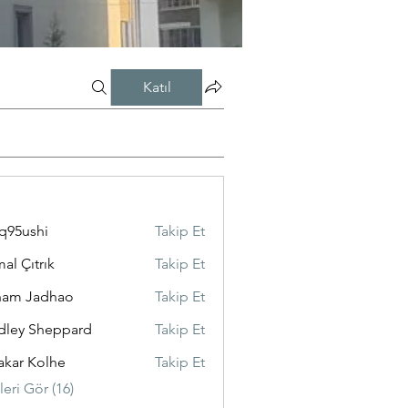
Katıl
q95ushi
Takip Et
shi
al Çıtrık
Takip Et
ham Jadhao
Takip Et
dley Sheppard
Takip Et
akar Kolhe
Takip Et
eri Gör (16)