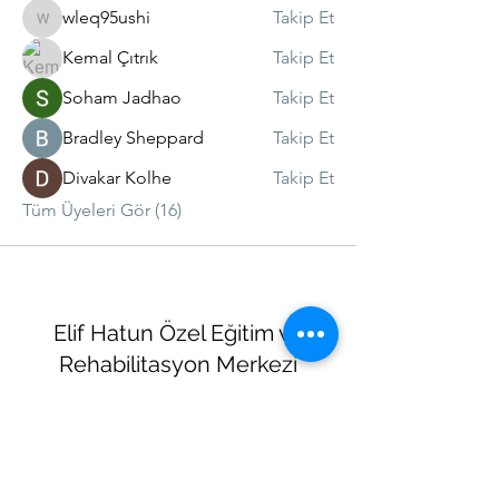
wleq95ushi
Takip Et
wleq95ushi
Kemal Çıtrık
Takip Et
Soham Jadhao
Takip Et
Bradley Sheppard
Takip Et
Divakar Kolhe
Takip Et
Tüm Üyeleri Gör (16)
Elif Hatun Özel Eğitim ve
Rehabilitasyon Merkezi
elifhatunrehabilitasyon@gmail.com
05558865987