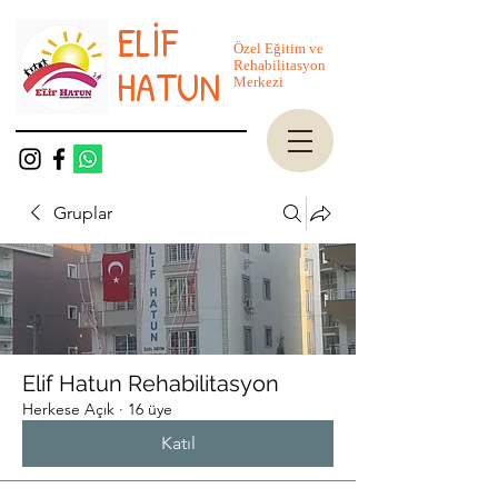
ELİF
Özel Eğitim ve
Rehabilitasyon
HATUN
Merkezi
Gruplar
Elif Hatun Rehabilitasyon
Herkese Açık
·
16 üye
Katıl