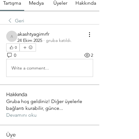
Tartışma
Medya
Üyeler
Hakkında
Geri
akashtyagimrfr
akashtyagimrfr
24 Ekim 2025
·
gruba katıldı.
0
0
2
Write a comment...
Hakkında
Gruba hoş geldiniz! Diğer üyelerle
bağlantı kurabilir, günce
...
Devamını oku
Üye